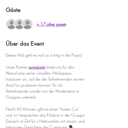
Gäste
+ 17 other guests
Über das Event
Dieses Mal geht es mal so richtig in die Praxis!
Unser Partner 
nuwacom
 bietet uns für den 
Abend eine seiner virtuellen Workspace-
Instanzen an, auf der die Teilnehmenden munter 
drauf los probieren können. Ihr als 
Teilnehmende werdet von der Moderation in 
Gruppen unterteilt.
Nach 60 Minuten gibt es einen "harten Cut" 
und wir besprechen das Erlebnis in der Gruppe.
Danach ist Zeit für´s Netzwerken mit neuen- und 
bekannten Gesichtern der Community 🗣️