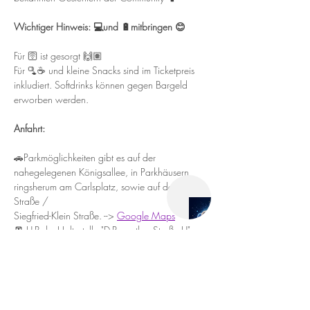
Wichtiger Hinweis: 💻und 🔋mitbringen 😊
Für 🛜 ist gesorgt 🙌🏽
Für 🫗☕ und kleine Snacks sind im Ticketpreis 
inkludiert. Softdrinks können gegen Bargeld 
erworben werden.
Anfahrt:
🚗Parkmöglichkeiten gibt es auf der 
nahegelegenen Königsallee, in Parkhäusern 
ringsherum am Carlsplatz, sowie auf der Breite 
Straße /   
Siegfried-Klein Straße. --> 
Google Maps
🚈 U-Bahn-Haltestelle "D-Benrather Straße U"  
oder "D-Steinstraße U" oder "D-Graf-Adolf-Platz 
U"
Tickets